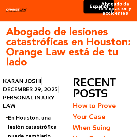
Abogado de
Español
immigracion y
accidentes
Abogado de lesiones
catastróficas en Houston:
Orange Law está de tu
lado
RECENT
KARAN JOSHI
DECEMBER 29, 2025
POSTS
PERSONAL INJURY
How to Prove
LAW
Your Case
En Houston, una
lesión catastrófica
When Suing
puede cambiarlo