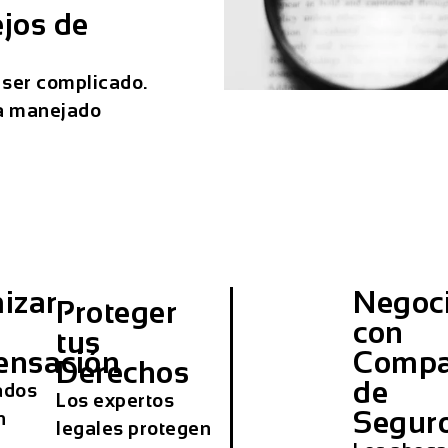
jos de
 ser complicado.
ea manejado
izar
Negoc
Proteger
con
tus
nsación
Compa
Derechos
de
ados
Los expertos
Segur
n
legales protegen