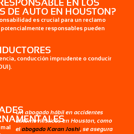
 RESPONSABLE EN LOS
S DE AUTO EN HOUSTON?
onsabilidad es crucial para un reclamo
es potencialmente responsables pueden
NDUCTORES
encia, conducción imprudente o conducir
DUI).
DADES
Un abogado hábil en accidentes
RNAMENTALES
automovilísticos en Houston, como
 mal
el
abogado
Karan Joshi
, se asegura