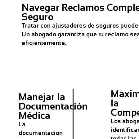
Navegar Reclamos Comple
Seguro
Tratar con ajustadores de seguros puede
Un abogado garantiza que tu reclamo s
eficientemente.
Maxim
Manejar la
la
Documentación
Compe
Médica
Los abog
La
identifica
documentación
todas las