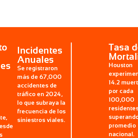
to
Tasa d
Incidentes
Mortal
Anuales
nes
Houston
Se registraron
experime
más de 67,000
14.2 muer
accidentes de
por cada
tráfico en 2024
,
100,000
lo que subraya la
residente
frecuencia de los
superando
te
,
siniestros viales.
promedio
desde
nacional.
s