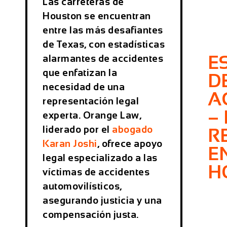
Las carreteras de
Houston se encuentran
entre las más desafiantes
de Texas, con estadísticas
E
alarmantes de accidentes
que enfatizan la
D
necesidad de una
A
representación legal
–
experta. Orange Law,
liderado por el
abogado
R
Karan Joshi
, ofrece apoyo
E
legal especializado a las
H
víctimas de accidentes
automovilísticos,
asegurando justicia y una
compensación justa.