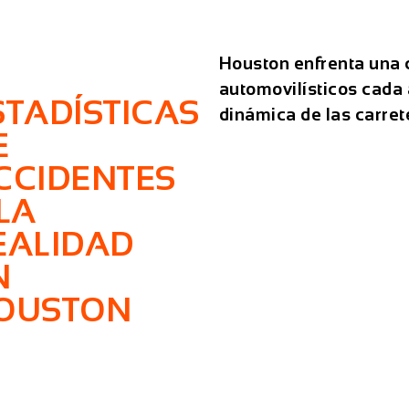
Houston enfrenta una c
automovilísticos cada 
STADÍSTICAS
dinámica de las carret
E
CCIDENTES
 LA
EALIDAD
N
OUSTON