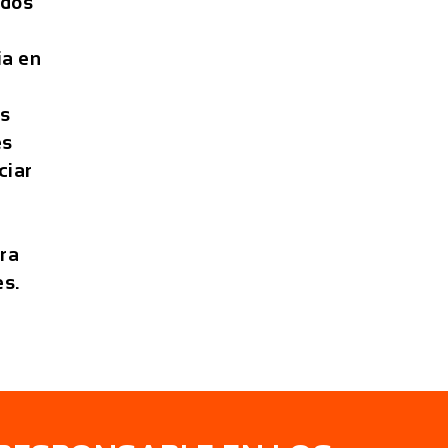
ados
ia en
us
es
ciar
ara
es.