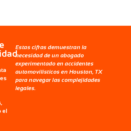
e
Estas cifras demuestran la
idad
necesidad de un
abogado
experimentado en accidentes
nta
automovilísticos en Houston, TX
tes
para navegar las complejidades
legales.
s
,
 el