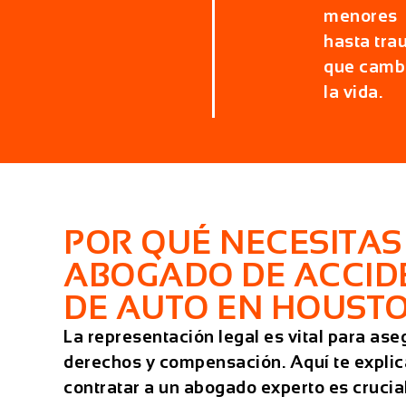
menores
hasta tr
que camb
la vida.
POR QUÉ NECESITAS
ABOGADO DE ACCID
DE AUTO EN HOUST
La representación legal es vital para ase
derechos y compensación. Aquí te expli
contratar a un abogado experto es crucial