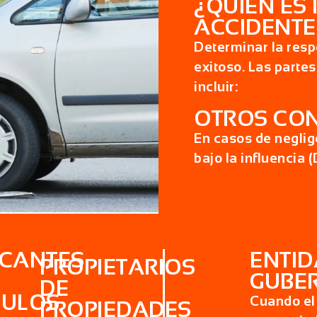
¿QUIÉN ES
ACCIDENTE
Determinar la resp
exitoso. Las part
incluir:
OTROS CO
En casos de neglig
bajo la influencia (
ICANTES
ENTI
PROPIETARIOS
GUBE
DE
CULOS
Cuando el
PROPIEDADES