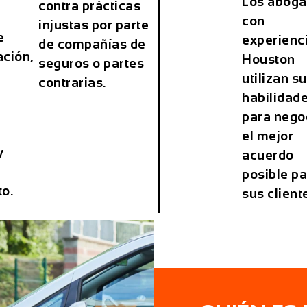
Los abog
contra prácticas
con
injustas por parte
e
experienc
de compañías de
ción,
Houston
seguros o partes
utilizan s
contrarias.
habilidad
para nego
el mejor
y
acuerdo
posible p
to.
sus client