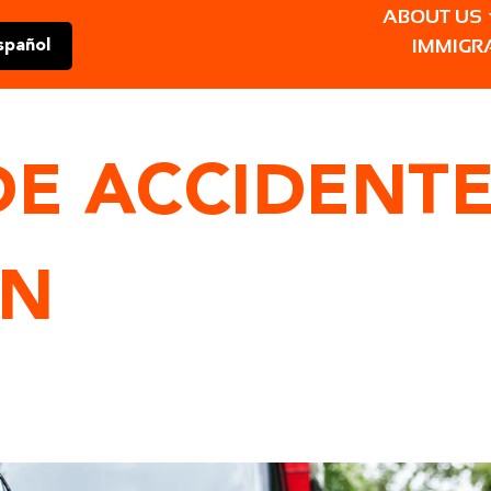
ABOUT US
IMMIGR
spañol
E ACCIDENTE
ON