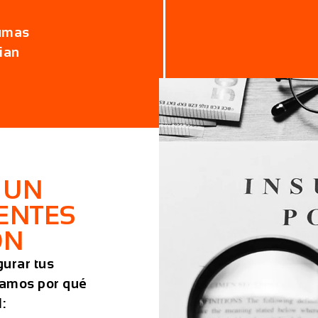
aumas
ian
 UN
ENTES
ON
gurar tus
camos por qué
: