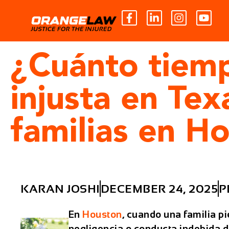
¿Cuánto tiemp
injusta en Te
familias en H
KARAN JOSHI
DECEMBER 24, 2025
P
En
Houston
, cuando una familia pi
negligencia o conducta indebida d