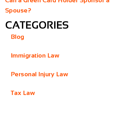
Can a Green Card Holder Sponsor a
Spouse?
CATEGORIES
Blog
Immigration Law
Personal Injury Law
Tax Law