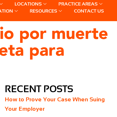
LOCATIONS
PRACTICE AREAS
ATION
RESOURCES
CONTACT US
cio por muerte
eta para
RECENT POSTS
How to Prove Your Case When Suing
Your Employer