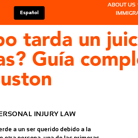
ABOUT US
IMMIGR
Español
o tarda un jui
xas? Guía compl
ouston
ERSONAL INJURY LAW
erde a un ser querido debido a la
e otra persona, una de las primeras